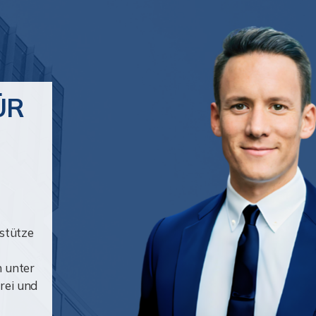
ÜR
rstütze
h unter
rei und