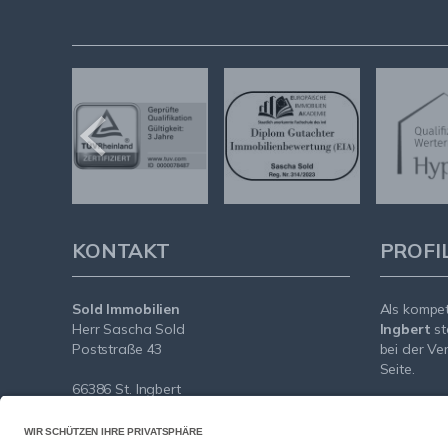
KONTAKT
PROFI
Sold Immobilien
Als kompe
Herr Sascha Sold
Ingbert
st
Poststraße 43
bei der Ve
Seite.
66386 St. Ingbert
Mit umfas
Tel.: +49 (0) 6894 / 9122 060
Expertise 