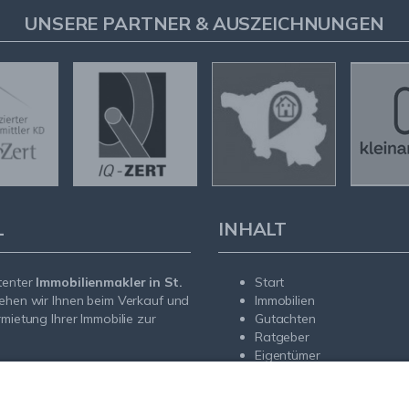
UNSERE PARTNER & AUSZEICHNUNGEN
L
INHALT
tenter
Immobilienmakler in St.
Start
ehen wir Ihnen beim Verkauf und
Immobilien
rmietung Ihrer Immobilie zur
Gutachten
Ratgeber
Eigentümer
sendem Fachwissen und lokaler
Interessenten
beraten wir Sie in allen Fragen
Service