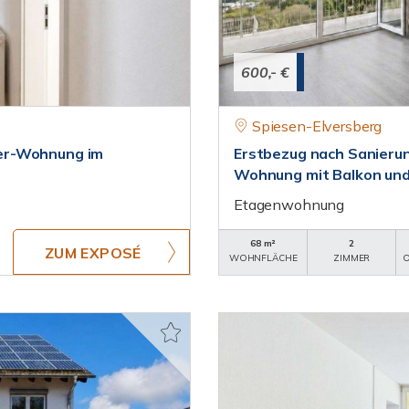
600,- €
Spiesen-Elversberg
er-Wohnung im
Erstbezug nach Sanierun
Wohnung mit Balkon und
Etagenwohnung
68 m²
2
ZUM EXPOSÉ
WOHNFLÄCHE
ZIMMER
O