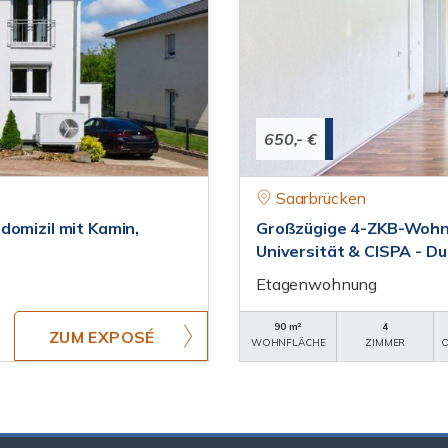
650,- €
Saarbrücken
domizil mit Kamin,
Großzügige 4-ZKB-Wohnu
Universität & CISPA - D
Etagenwohnung
90 m²
4
ZUM EXPOSÉ
WOHNFLÄCHE
ZIMMER
O