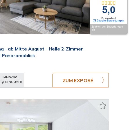
5,0
Basierend auf
73 Google-Bewertungen
Echtheit von Bewertungen
g - ab Mitte August - Helle 2-Zimmer-
 Panoramablick
IMMO-200
ZUM EXPOSÉ
BJEKTNUMMER