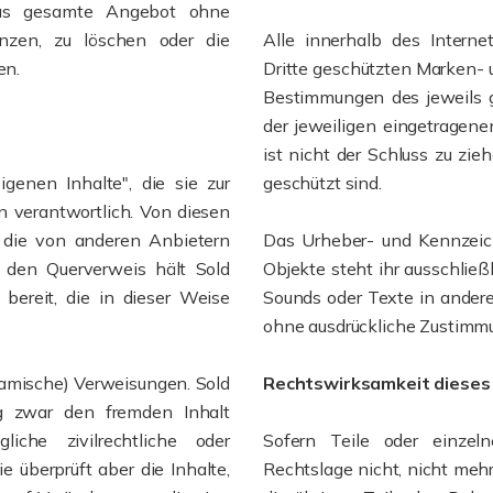
 das gesamte Angebot ohne
nzen, zu löschen oder die
Alle innerhalb des Intern
en.
Dritte geschützten Marken-
Bestimmungen des jeweils g
der jeweiligen eingetragen
ist nicht der Schluss zu zi
igenen Inhalte", die sie zur
geschützt sind.
n verantwortlich. Von diesen
f die von anderen Anbietern
Das Urheber- und Kennzeich
h den Querverweis hält Sold
Objekte steht ihr ausschließl
 bereit, die in dieser Weise
Sounds oder Texte in andere
ohne ausdrückliche Zustimmu
namische) Verweisungen. Sold
Rechtswirksamkeit dieses
ng zwar den fremden Inhalt
iche zivilrechtliche oder
Sofern Teile oder einzel
ie überprüft aber die Inhalte,
Rechtslage nicht, nicht mehr