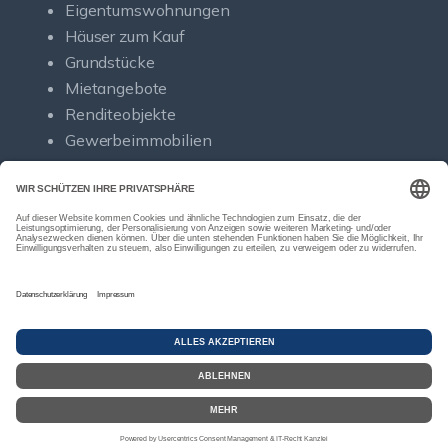
Eigentumswohnungen
Häuser zum Kauf
Grundstücke
Mietangebote
Renditeobjekte
Gewerbeimmobilien
© Sold Immobilien
Powered by Immonia GmbH
Impressum
Datenschutz
Sitemap
Widerrufsbelehrung
Vertrag widerrufen
Google-
Bewertungen
Echthei