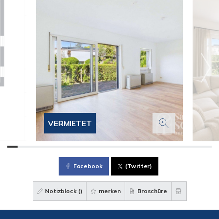
VERMIETET
Facebook
(Twitter)
Notizblock (
)
merken
Broschüre