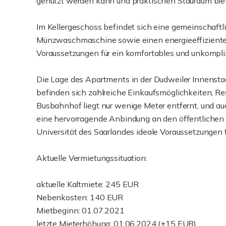
genutzt werden kann und praktischen Stauraum biet
Im Kellergeschoss befindet sich eine gemeinschaft
Münzwaschmaschine sowie einen energieeffiziente
Voraussetzungen für ein komfortables und unkompliz
Die Lage des Apartments in der Dudweiler Innenstadt
befinden sich zahlreiche Einkaufsmöglichkeiten, Re
Busbahnhof liegt nur wenige Meter entfernt, und au
eine hervorragende Anbindung an den öffentlichen 
Universität des Saarlandes ideale Voraussetzungen f
Aktuelle Vermietungssituation:
aktuelle Kaltmiete: 245 EUR
Nebenkosten: 140 EUR
Mietbeginn: 01.07.2021
letzte Mieterhöhung: 01.06.2024 (+15 EUR)