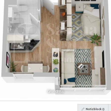
Grundriss
Notizblock (
)