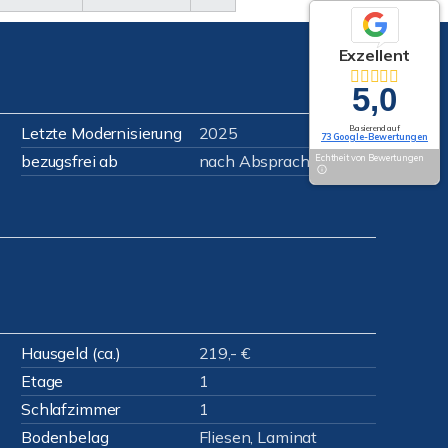
Exzellent
5,0
Letzte Modernisierung
2025
Basierend auf
73 Google-Bewertungen
bezugsfrei ab
nach Absprache
Echtheit von Bewertungen
Hausgeld (ca.)
219,- €
Etage
1
Schlafzimmer
1
Bodenbelag
Fliesen, Laminat