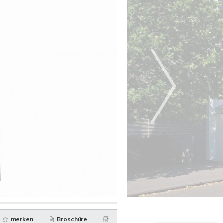
merken
Broschüre