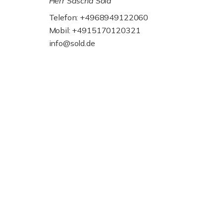
Herr Sascha Sold
Telefon: +4968949122060
Mobil: +4915170120321
info@sold.de