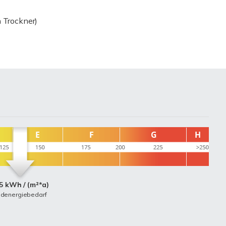
Trockner)
n
5 kWh / (m²*a)
ndenergiebedarf