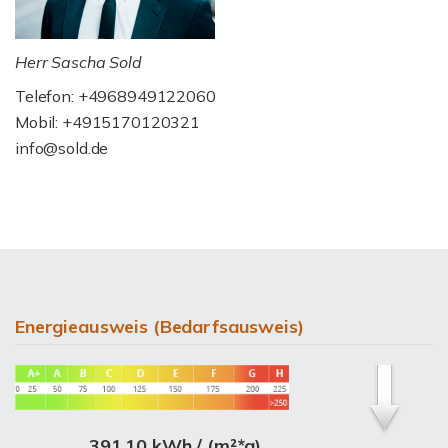
Herr Sascha Sold
Telefon: +4968949122060
Mobil: +4915170120321
info@sold.de
Energieausweis (Bedarfsausweis)
391,10 kWh / (m²*a)