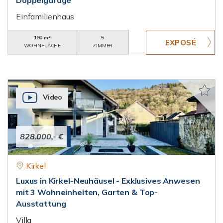
Doppelgarage
Einfamilienhaus
190 m²
5
WOHNFLÄCHE
ZIMMER
Video
828.000,- €
Kirkel
Luxus in Kirkel-Neuhäusel - Exklusives Anwesen
mit 3 Wohneinheiten, Garten & Top-
Ausstattung
Villa