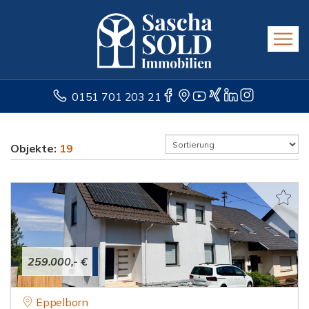
0151 701 203 21
Objekte:
19
259.000,- €
Eppelborn