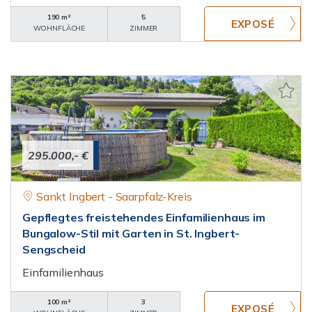
190 m²
5
WOHNFLÄCHE
ZIMMER
295.000,- €
Sankt Ingbert - Saarpfalz-Kreis
Gepflegtes freistehendes Einfamilienhaus im
Bungalow-Stil mit Garten in St. Ingbert-
Sengscheid
Einfamilienhaus
100 m²
3