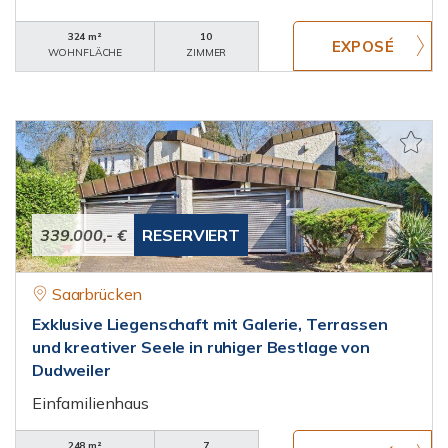
324 m²
10
WOHNFLÄCHE
ZIMMER
339.000,- €
RESERVIERT
Saarbrücken
Exklusive Liegenschaft mit Galerie, Terrassen
und kreativer Seele in ruhiger Bestlage von
Dudweiler
Einfamilienhaus
248 m²
7