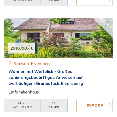
WOHNFLÄCHE
ZIMMER
299.000,- €
Spiesen-Elversberg
Wohnen mit Weitblick - Großes,
sanierungsbedürftiges Anwesen auf
weitläufigem Grundstück, Elversberg
Einfamilienhaus
299 m²
10
WOHNFLÄCHE
ZIMMER