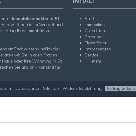
L
INHALT
tenter
Immobilienmakler in St.
Start
ehen wir Ihnen beim Verkauf und
Immobilien
rmietung Ihrer Immobilie zur
Gutachten
Ratgeber
Eigentümer
sendem Fachwissen und lokaler
Interessenten
beraten wir Sie in allen Fragen
Service
r Haus oder Ihre Wohnung in St.
mehr
rechen Sie uns an - wir sind für
essum
Datenschutz
Sitemap
Widerrufsbelehrung
Vertrag widerru