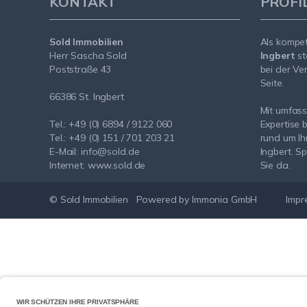
KONTAKT
PROFI
Sold Immobilien
Als kompe
Herr Sascha Sold
Ingbert
st
Poststraße 43
bei der Ve
Seite.
66386 St. Ingbert
Mit umfas
Tel.: +49 (0) 6894 / 9122 060
Expertise 
Tel.: +49 (0) 151 / 701 203 21
rund um Ih
E-Mail:
info@sold.de
Ingbert. Sp
Internet:
www.sold.de
Sie da.
© Sold Immobilien
Powered by Immonia GmbH
Impr