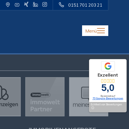
0151 701 203 21
Menü
Exzellent
5,0
Basierend auf
73 Google-Bewertungen
Echtheit von Bewertungen